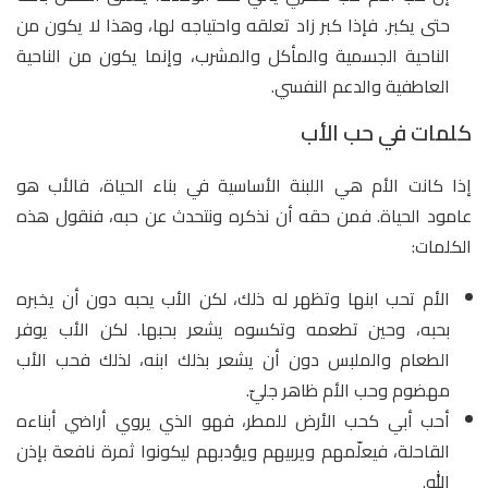
حتى يكبر. فإذا كبر زاد تعلقه واحتياجه لها، وهذا لا يكون من
الناحية الجسمية والمأكل والمشرب، وإنما يكون من الناحية
العاطفية والدعم النفسي.
كلمات في حب الأب
إذا كانت الأم هي اللبنة الأساسية في بناء الحياة، فالأب هو
عامود الحياة. فمن حقه أن نذكره ونتحدث عن حبه، فنقول هذه
الكلمات:
الأم تحب ابنها وتظهر له ذلك، لكن الأب يحبه دون أن يخبره
بحبه، وحين تطعمه وتكسوه يشعر بحبها. لكن الأب يوفر
الطعام والملبس دون أن يشعر بذلك ابنه، لذلك فحب الأب
مهضوم وحب الأم ظاهر جليّ.
أحب أبي كحب الأرض للمطر، فهو الذي يروي أراضي أبناءه
القاحلة، فيعلّمهم ويربيهم ويؤدبهم ليكونوا ثمرة نافعة بإذن
الله.