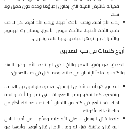
فحياته كالأرض الميتة التي يحاول إحياؤها وحده دون معيل ولا
سند.
يحب الأخ أخته، وتحب الأخت أخيها، ويحب الأخ أخيه، لكن لا حب
كحب الأخت لأختها، فالأخت موطن الأسرار، ومكان بث الهموم
والأحزان، بها تزدهر الحياة ودونها تتلف وتنتهي.
أروع كلمات في حب الصديق
الصديق هو رفيق العمر والأخ الذي لم تلده الأم، وهو السند
والكتف والملجأ للإنسان في حياته، ومما قيل في حب الصديق:
الصديق هو أقرب شخص للإنسان، فعمره متوافق في الغالب،
وتفكيره كما تفكر، ويمر بالصعوبات التي تمر بها أنت. ونتيجة
لذلك، قد تشعر في كثير من الأحيان أنك تحب صديقك أكثر من
حبك لأهلك وأخوتك.
عندما سُئل الرسول – صلى الله عليه وسلّم – عن أحب الناس
إليه قال: عائشة، قيل له ومن الرجال قال: أبوها. وأبوها هو