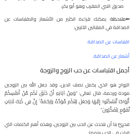
صديق النبي المقرب وهو أبو بكر،
⇐ملاحظة
: يمكنك قراءة الكثير من الأشعار والاقتباسات عن
الصداقة في المقالين الآتيين:
اقتباسات عن الصداقة.
أشعار عن الصداقة
.
أجمل اقتباسات عن حب الزوج والزوجة
الزواج هو الذي يكمل نصف الدين، وقد جعل الله بين الزوجين
مودة ورحمة، قال تعالى: “وَمِنْ آيَاتِهِ أَنْ خَلَقَ لَكُم مِّنْ أَنفُسِكُمْ
أَزْوَاجًا لِّتَسْكُنُوا إِلَيْهَا وَجَعَلَ بَيْنَكُم مَّوَدَّةً وَرَحْمَةً ۚ إِنَّ فِي ذَٰلِكَ لَآيَاتٍ
لِّقَوْمٍ يَتَفَكَّرُونَ”
فحرِيٌّ بنا أن نتحدث عن الحب بين الزوجين، وهذه أهم الكلمات التي
قيلت في الحب بينهما: