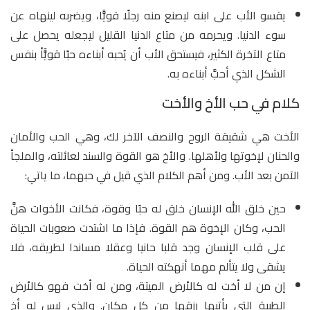
يقسو الأب على ابنه ليصنع منه رجلًا قويًّا، ويضربه لينهاه عن
سوء الدنيا. ويحرمه من متاع الدنيا القليل ليجعله يحصل على
متاع الآخرة الكثير، فيستحق الأب أن يُحبه أبناءه حبًا قويًّأ بنفس
الشكل الذي أحبَّ أبناءه به.
كلام في حب الأخ والأخت
الأخت هي شقيقة الروح والنصف الآخر لك، وهي الحب والأمان
والحنان لإخوتها ولأهلها. والأخ هو القوة والسند لعائلته، والملجأ
الآمن بعد الأب. ومن أهم الكلام الذي قيل في حبهما، ما ياتي:
حين خلق الله الإنسان خلق له حبًا وقوة، فكانت الأخوات هنَّ
الحب، وكان الإخوة هم القوة. فإذا ما اشتدت صعوبات الحياة
على قلب الإنسان وجد قلبا حانيا وعقلا مساندا لطريقه، فلا
يشقى ولا يتألم مهما أنهكته الحياة.
إن من لا أخت له كالأرض الميتة، ومن له أخت فهو كالأرض
الطيبة التي يأتيها رزقها من كل مكان. والذي ليس له أخ