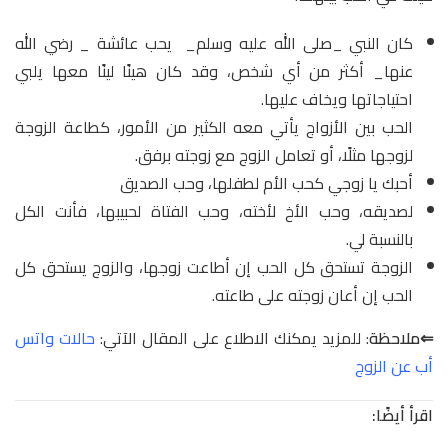
كان النبي _صلى الله عليه وسلم_ يحب عائشة _ رضي الله
عنها_ أكثر من أي شخص، وقد كان هينًا لينًا معها يلبي
احتياجاتها ويخاف عليها.
الحب بين الأزواج يأتي معه الكثير من الأمور، كطاعة الزوجة
لزوجها مثلًا، أو تعامل الزوج مع زوجته برفق.
أحبك يا زوجي كحب الأم لطفلها، وحب الصديق
لصديقه، وحب الأخ لأخته، وحب الفتاة لحبيبها، فأنت الكل
بالنسبة لي.
الزوجة تستحق كل الحب إن أطاعت زوجها، والزوج يستحق كل
الحب إن أعان زوجته على طاعته.
⇐ملاحظة
: للمزيد يمكنك الاطلاع على المقال الآتي:
حالات واتس
أب عن الزوج
اقرأ أيضًا: