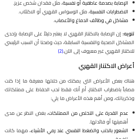
الإصابة بصدمة عاطفية أو نفسية،
مثل فقدان شخص عزيز.
الاضطرابات النفسية
، مثل الوسواس القهري أو الاكتئاب.
مشاكل في وظائف الدماغ والأعصاب.
تنويه:
إن الإصابة بالاكتناز القهري لا يعتبر دليلاً على الإصابة بإحدى
المشاكل الصحية والنفسية السابقة، حيث وضحنا أن السبب الرئيسي
للاكتناز القهري غير معروف إلى الآن.
(2)
أعراض الاكتناز القهري
هناك بعض الأعراض التي يمكنك من خلالها معرفة ما إذا كنت
مصاباً باضطراب الاكتناز، أم أنك فقط تحب الحفاظ على ممتلكاتك
وذكرياتك، ومن أهم هذه الأعراض ما يلي:
عدم القدرة على التخلص من الممتلكات،
بغض النظر عن مدى
أهميتها أو فائدتها.
الشعور بالذنب والضغط النفسي عند رمي الأشياء،
مهما كانت
تافهة.