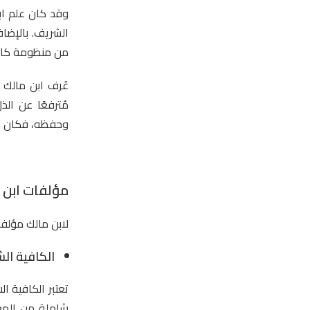
وقد كان علم ابن 
الشريف. بالإضاف
من منظومة كالألفي
عُرف ابن مالك ب
مُترفعًا عن الذ
وحفظه، فكان مرج
مؤلفات ابن 
لابن مالك مؤلفا
الكافية ال
شاملة من المعل