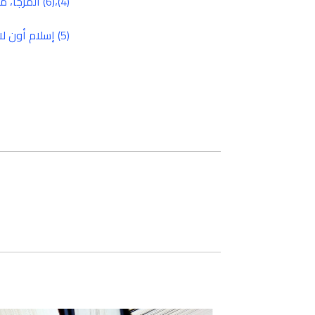
(4)،(6)
المرجا
،
مؤ
(5)
إسلام أون لا