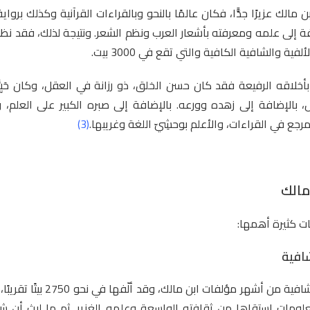
مالك عزيرًا جدًّا، فكان عالمًا بالنحو وبالقراءات القرآنية وكذلك برواي
ة إلى علمه ومعرفته بأشعار العرب ونظم الشعر. ونتيجة لذلك، فقد نظم
ة والشافية الكافية والتي تقع في 3000 بيت.
أخلاقه الرفيعة فقد كان حسن الخلق، ذو رزانة في العقل، وكان حَيِيًّا
ل، بالإضافة إلى زهده وورعه. بالإضافة إلى صبره الكبير على العلم،
ع في القراءات، والأعلم بوحشِيّ اللغة وغريبها.
(3)
مالك
ت كثيرة أهمها:
شافية
تعتبر الكافية الشافية من أشهر مؤلفات اب
ومات استقاها من ثقافته الواسعة وعلمه الغزير. ثم ما لبث أن ش