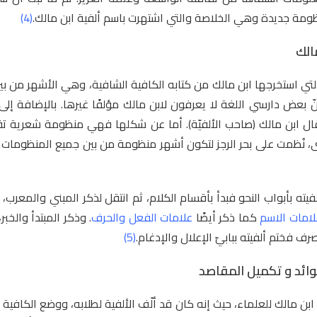
نظومة جديدة وهي الخلاصة والتي اشتهرت باسم ألفية ابن مالك.
(4)
مالك
تي استخرجها ابن مالك من كتابه الكافية الشافية، وهي الأشهر من بي
ّ بعض دارسي اللغة لا يعرفون لابن مالك مؤلفًا غيرها. بالإضافة إلى
ل ابن مالك (صاحب الألفيّة). أما عن شكلها فهي منظومة شعرية ت
ى، نُظمت على بحر الرجز لتكون أشهر منظومة من بين جميع المنظومات
لفيته بأبواب النحو فبدأ بأقسام الكلام، ثم انتقل لذكر المبني والمعرب،
لامات الاسم
كما ذكر أيضًا
علامات الفعل والحرف
. وذكر المبتدأ والخبر
رف فختم ألفيته ببابيّ الإعلال والإدغام.
(5)
ائد و تكميل المقاصد
ابن مالك للعلماء، حيث إنه كان قد ألّف الألفية لطلابه، ووضع الكافية 