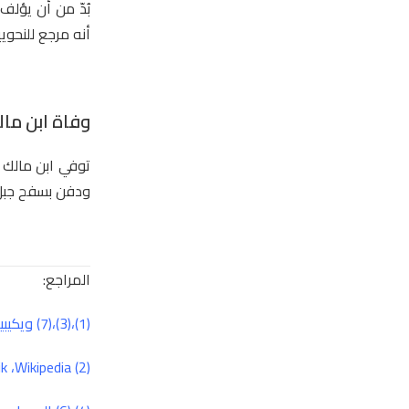
بُدّ من أن يؤل
أنه مرجع للنحو
وفاة ابن ما
ودفن بسفح جبل
المراجع:
(1)،(3)،(7)
ويكيبي
ik
،
Wikipedia
(2)