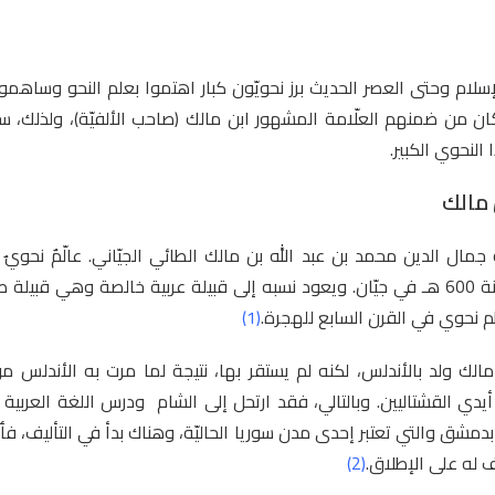
سلام وحتى العصر الحديث برز نحويّون كبار اهتموا بعلم النحو وساهموا
ن من ضمنهم العلّامة المشهور ابن مالك (صاحب الألفيّة)، ولذلك، 
النحوي الكبير.
 مالك
 جمال الدين محمد بن عبد الله بن مالك الطائي الجيّاني. عالّمٌ نحويٌ
الأندلس، وُلِد سنة 600 هـ في جيّان. ويعود نسبه إلى قبيلة عربية خالصة وهي قبي
م نحوي في القرن السابع للهجرة.
(1)
الك ولد بالأندلس، لكنه لم يستقر بها، نتيجة لما مرت به الأندلس
دي القشتاليين. وبالتالي، فقد ارتحل إلى الشام ودرس اللغة العربية
بدمشق والتي تعتبر إحدى مدن سوريا الحاليّة، وهناك بدأ في التأليف، فألّ
 له على الإطلاق.
(2)