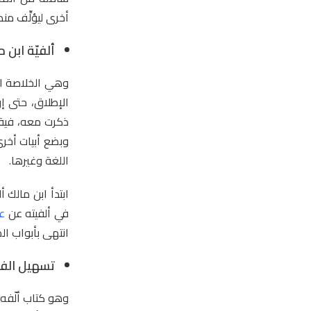
أخرى ليؤلِّف م
ألفيّة ابن 
وهي الخلاصة ال
الإطلاق، حتى إن
ذكرت معه، فيقا
وبضع أبيات أخر
اللغة وغيرها.
ابتدأ ابن مالك أ
في ألفيته عن
ع
انتهى بأبواب الص
تسهيل الفو
وهو كتاب ألّفه 