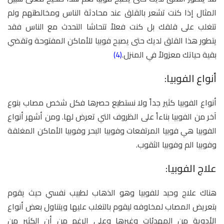
المثال إذا كنت تشعر بالقلق عند محادثة الناس ومخالطتهم ولم
تتغلب على قلقك بل كنت فعلاً تتحاشا التحدث مع الناس فقد
يتطور هذا القلق لديك حتى يصبح فوبيا للأماكن المفتوحة وتقضي
بقية حياتك معزولاً في المنزل.
(4)
أنواع الفوبيا:
أنواع الفوبيا كثير جداً ولا نستطيع حصرها فكل شخص مصاب بنوع
آخر من الفوبيا بناءاً على الظروف التي تعرض لها. ومن أشهر أنواع
الفوبيا هي فوبيا المرتفعات وفوبيا البحر وفوبيا الأماكن المغلقة
وفوبيا الم وفوبيا الثقوب.
علاج الفوبيا:
هناك علاج وحيد للفوبيا وهو الذهاب لطبيب نفسي حيث يقوم
بتعريض المصاب لمخاوفه ليقوم بالتغلب عليها ويتناول بعض أنواع
الأدوية من المهدئات وغيرها وعلى الرغم من أن الكثير من