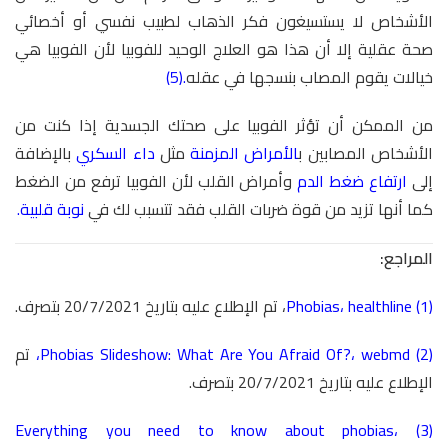
الأشخاص لا يستسيغون فكر الذهاب لطبيب نفسي أو أخصائي
صحة عقلية إلا أن هذا هو العلاج الوحيد للفوبيا لأن الفوبيا هي
خيالات يقوم المصاب بنسجها في عقله
.(5)
من الممكن أن تؤثر الفوبيا على صحتك الجسدية إذا كنت من
الأشخاص المصابين ب
الأمراض المزمنة
مثل
داء السكري
بالإضافة
إلى
ارتفاع ضغط الدم
وأمراض القلب لأن الفوبيا ترفع من الضغط
كما أنها تزيد من قوة ضربات القلب فقد تتسبب لك في
نوبة قلبية.
المراجع:
(1)
healthline
،
Phobias
، تم الإطلاع عليه بتاريخ 20/7/2021 بتصرف.
(2)
webmd
،
Phobias Slideshow: What Are You Afraid Of?
،
تم
الإطلاع عليه بتاريخ 20/7/2021 بتصرف.
Everything you need to know about phobias
،
(3)