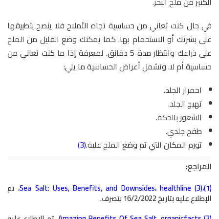
الكثير من ملح البحر.
في حال كنت تعاني من حساسية تجاه الأملاح فلا ينصح بتطبيقها
على بشرتك أو الاستحمام بها. كما يمكنك وضع القليل من الملح
على ذراعك وانتظار مدة 5 دقائق. لمعرفة إذا ما كنت تعاني من
حساسية أم لا. وتشمل أعراض الحساسية ما يلي:
احمرار الجلد.
تهيج الجلد.
الشعور بالحكة.
طفح جلدي.
تورم المكان التي تم وضع الملح عليه.
(3)
المراجع:
(1)،(3)
healthline
،
Sea Salt: Uses, Benefits, and Downsides
،
تم
الإطلاع عليه بتاريخ 16/2/2022 بتصرف.
(2)
organicfacts
،
Amazing Benefits Of Sea Salt
،
تم الإطلاع عليه