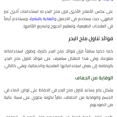
على عكس الأملاح الأخرى فإن ملح البحر له استخدامات أخرى غير
الطهي، حيث يستخدم في التجميل و
العناية بالبشرة،
ويستخدم أيضاً
في العلاجات الطبيعية، وتعقيم الجروح وتسريع التئامها.
فوائد تناول ملح البحر
كما ذكرنا سابقاً فإن فوائد ملح البحر كثيرة، وطرق استخداماته
متنوعة، وفي هذا المقال سنتعرف على فوائد تناول ملح البحر،
بالإضافة إلى بعض استخداماتها العلاجية والجمالية، وهي كالتالي:
الوقاية من الجفاف
بشكل عام يساعد تناول ملح البحر في الحفاظ على توازن الماء في
الجسم والوقاية من الجفاف، نظراً لكونه يحتوي على نسبة عالية
من الصوديوم.
يؤدي تناول كمية قليلة من الصوديوم خلال اليوم إلى انخفاض