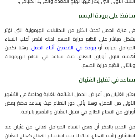
الثلاث الأولى التي يكثر فيها تهيج المعدة والقيء الصباحي.
يحافظ على برودة الجسم
في فترة الحمل تحدث الكثير من الاختلالات الهرمونية التي تؤثر
بشكل مباشر على تنظيم حرارة الجسم. لذلك تشعر أغلب النساء
الحوامل بحرارة أو
برودة في القدمين أثناء الحمل
. وهنا تكمن
أهمية تناول أوراق النعناع. حيث تساعد في تنظيم الهرمونات
وبالتالي تنظيم حرارة الجسم.
يساعد في تقليل الغثيان
يعتبر الغثيان من أعراض الحمل الشائعة للغاية وخاصة في الأشهر
الأولى من الحمل، وهنا يأتي دور النعناع حيث يساعد مضغ بعض
أوراق من النعناع الطازج في تقليل الغثيان والشعور بالراحة.
من الجدير بالذكر أن بعض النساء الحوامل تعاني من غثيان عند
استنشاق رائحة النعناع. لذلك لا يجب استخدام النعناع كعلاج للغثيان