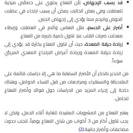
قد يسبب الإجهاض،
لأن النعناع يحتوي على خصائص مرخية
للعضلات وفي بعض الحالات يمكن أن يسبب ارتخاء في عضلات
الحوض والرحم مما يؤدي إلى إجهاض الجنين.
أضرار على الجسم،
مثل النعاس وآلام في العضلات وإبطاء
معدلات ضربات القلب عند تناول كمية كبيرة من النعناع.
زيادة حرقة المعدة،
حيث أن تناول النعناع بكثرة قد يؤدي إلى
زيادة حرقة المعدة وزيادة أعراض الارتجاع المعدي المريئي
سوءاً.
من الجدير بالذكر أن الأضرار السابقة ما هي إلا دراسات قائمة على
الملاحظة والاستقراء ومراجعات من قبل النساء الحوامل، وهناك
حاجة إلى إجراء المزيد من الدراسات حول فوائد وأضرار النعناع
للحامل.
يعتبر النعناع من المشروبات المفيدة للغاية أثناء الحمل، ولكن لا
يجب تناول أكثر من 3 أكواب من شاي النعناع يومياً، لتجنب حدوث
مضاعفات وأضرار جانبية.
(2)