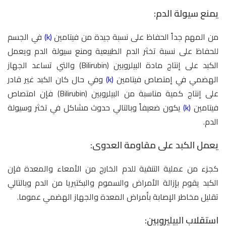
يمنع سيولة الدم:
من المهم جداً الحفاظ على نسبة جيدة من فيتامين
(k)
في الجسم
للحفاظ على نسبة تخثر الدم الطبيعية ومنع سيولة الدم ويعمل
الكبد على إنتاج مادة البيلروبين (Bilirubin) والتي تساعد الجهاز
الهضمي في إمتصاص فيتامين
(k)
وفي حال كان الكبد غير قادر
على إنتاج كمية مناسبة من البيلروبين (Bilirubin) فإن امتصاص
فيتامين
(k)
يكون ضعيفاً وبالتالي حدوث مشاكل في تخثر وسيولة
الدم.
يعمل الكبد على مقاومة العدوى:
كجزء من عملية التنقية للدم الخارج من الأمعاء والمعدة فإن
الكبد يقوم بإزالة الأمراض والسموم والبكتيريا من الدم وبالتالي
تقليل مخاطر الإصابة بأمراض المعدة والجهاز الهضمي عموما.
استقلاب البيليروبين: