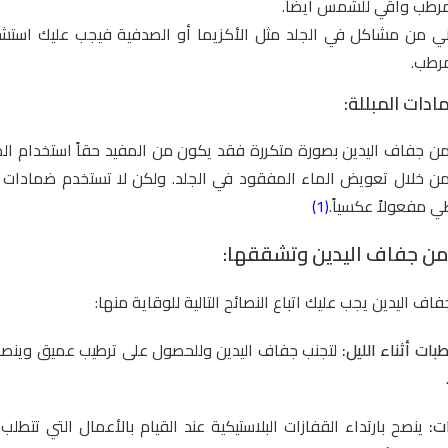
 مرطب واقي للشمس أيضاً.
ني من مشاكل في الجلد مثل الأكزيما أو الصدفية فيجب عليك استشارة
مرطب.
دات المبللة:
من جفاف اليدين بصورة متكررة فقد يكون من المفيد حقاً استخدام الض
من خلال تعويض الماء المفقود في الجلد. ولكن لا تستخدم ضمادات ما
 مفعولاً عكسياً.
(1)
من جفاف اليدين وتشققها:
ف اليدين يجب عليك اتباع النصائح التالية للوقاية منها:
ات أثناء الليل:
لتجنب جفاف اليدين وللحصول على ترطيب عميق وينصح 
ت:
ينصح بارتداء القفازات البلاستيكية عند القيام بالأعمال التي تتطلب