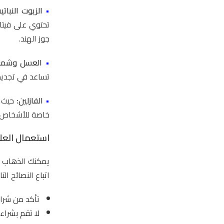
•
الزيوت النباتية
تحتوي على فيتا
جوز الهند.
•
العسل وشمع
تساعد في تجديد 
•
الفازلين:
حيث 
خاصة للأشخاص ا
استعمال العلا
يمكنك الذهاب إ
اتباع النصائح ال
تأكد من شراء
لا تقم بشراء