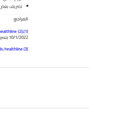
تصريف بعض ا
المراجع:
healthline
(1)،(2)
10/1/2022 بتصرف.
ds
،
healthline
(3)