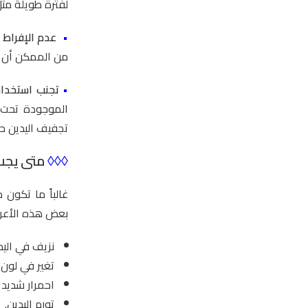
لفترة طويلة مث
•
عدم الإفراط 
من الممكن أن ت
•
تجنب استخدام
الموجودة تحت 
تجفيف اليدين حي
◊◊◊
متى يجب 
غالباً ما تكون
بعض هذه الأعرا
نزيف في اليد
تغير في لون ا
احمرار شديد 
تورم اليدين.