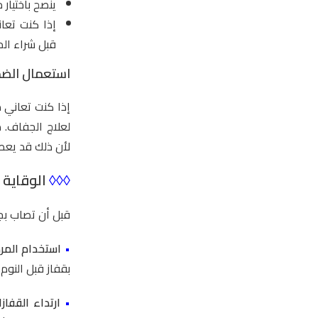
ينصح باختيار
إذا كنت تعا
قبل شراء ال
استعمال الضما
إذا كنت تعاني 
لعلاج الجفاف. 
لأن ذلك قد يعطي
◊◊◊
الوقاية 
قبل أن تصاب بجفا
•
استخدام المرطب
بقفاز قبل النوم.
•
ارتداء القفازا