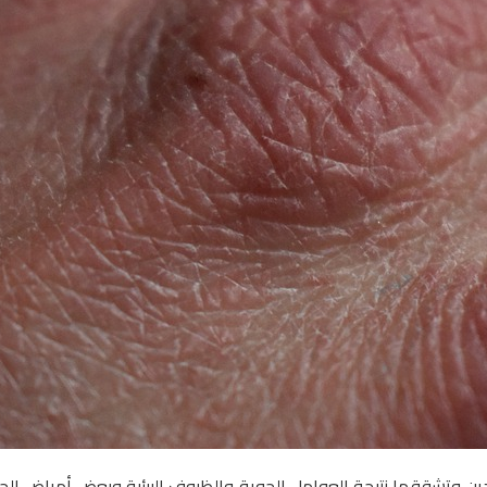
ين وتشققها نتيجة العوامل الجوية والظروف البيئية وبعض أمراض الجلد