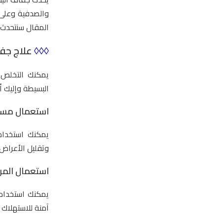
والصدفية وعلى ا
المقال سنتحدث 
◊◊◊
علاج جفا
يمكنك التخلص 
البسيطة وإليك أ
استعمال مستح
يمكنك استخدام
وتقليل الأعراض وينصح باستخدام
استعمال المرط
يمكنك استخدام 
آمنة للاستهلاك 