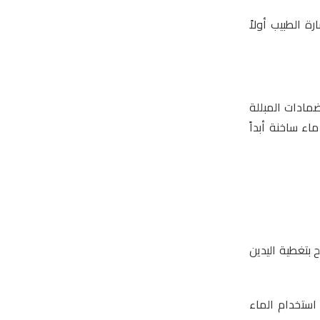
 الطبيب أولاً
مادات المبللة
ء ساخنة أبداً
بتغطية اليدين
 استخدام الماء