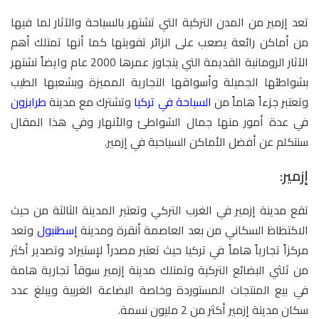
تعد إزمير من المدن التركية التي تشتهر بالسياحة والآثار لما فيها
من أماكن رائعة يصعب على الزائر تفويتها كما أنها تمتلك أهم
الآثار الرومانية القديمة التي يتجاوز عمرها 2000 عام وايضاً تشتهر
بشواطئها الجميلة وأسواقها التجارية المميزة وبشعبها الطيب
وتعتبر جزءاً هاماً من
السياحة في تركيا
وتشترك مع مدينة
طرابزون
في عدة أمور منها جمال الشواطئ والأنهار وفي هذا المقال
سنتكلم عن أفضل الأماكن السياحية في إزمير.
إزمير:
تقع مدينة إزمير في الغرب التركي وتعتبر المدينة الثالثة من حيث
الاكتظاظ السكاني من بعد العاصمة أنقرة ومدينة
إسطنبول
وتعد
مركزاً تجارياً هاماً في تركيا حيث تعتبر مصدراً لإستيراد وتصدير أكثر
من ثلثي البضائع التركية وتمتلك مدينة إزمير سوقاً تجارية هامة
في بيع المنتجات المستوردة وخاصة البضاعة الغربية ويبلغ عدد
سكان مدينة إزمير أكثر من 2 مليون نسمة.