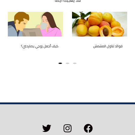
قد يعجبك ايضا
فوائد تناول المشمش
كيف أجعل زوجي يصارحني؟