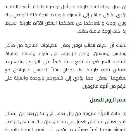
إن عمل زوجك لمدة طويلة من أجل توفير احتياجات الأسرة المادية
يؤدي بشكل مباشر إلى شعورك بالوحدة. نتيجة قلة التواصل بينك
وبين زوجك وابتعادكما عن بعضكما البعض لفترة طويلة، لاسيما
إذا كنت زوجة عاملة كذلك.
لاشك أن الحياة تتطلب توفير بعض الاحتياجات المادية من مأكل
وملبس ومسكن، ولكن الإسراف في شراء واقتناء الحاجات
المادية الغير ضرورية تضع حملاً كبيراً على الزوجين وتجعلهما
يعملان فترة طويلة، ولا يجدان وقتاً للجلوس والتواصل مع
بعضهما البعض، مما يؤدي إلى شعورهم بالوحدة والعزلة على
الرغم من أنهم متزوجين.
سفر الزوج للعمل
إذا كانت المرأة متزوجة من رجل يعمل في مكان بعيد عن المكان
الذي تعيش فيه مثل العمل في بلد آخر، فإن ذلك سيجعل التواصل
المباشر بينهما أمراً صعباً، مما يؤدي إلى شعور الزوجة بالوحدة