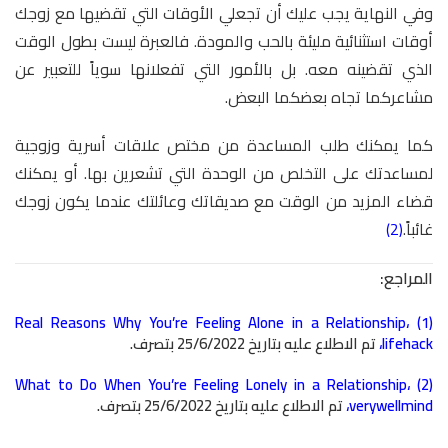
وفي النهاية يجب عليك أن تجعلي الأوقات التي تقضيها مع زوجك
أوقات استثنائية مليئة بالحب والمودة. فالعبرة ليست بطول الوقت
الذي تقضينه معه. بل بالأمور التي تفعلانها سوياً للتعبير عن
مشاعركما تجاه بعضكما البعض.
كما يمكنك طلب المساعدة من مختص علاقات أسرية وزوجية
لمساعدتك على التخلص من الوحدة التي تشعرين بها. أو يمكنك
قضاء المزيد من الوقت مع صديقاتك وعائلتك عندما يكون زوجك
غائباً.
(2)
المراجع:
Real Reasons Why You’re Feeling Alone in a Relationship
،
(1)
lifehack
،
تم الاطلاع عليه بتاريخ 25/6/2022 بتصرف.
What to Do When You’re Feeling Lonely in a Relationship
،
(2)
verywellmind
،
تم الاطلاع عليه بتاريخ 25/6/2022 بتصرف.