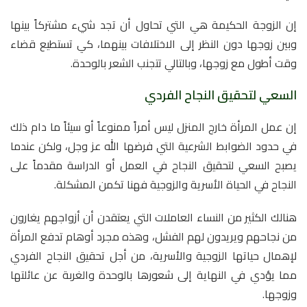
إن الزوجة الحكيمة هي التي تحاول أن تجد شيء مشتركاً بينها
وبين زوجها دون النظر إلى الاختلافات بينهما، كي تستطيع قضاء
وقت أطول مع زوجها، وبالتالي تتجنب الشعر بالوحدة.
السعي لتحقيق النجاح الفردي
إن عمل المرأة خارج المنزل ليس أمراً ممنوعاً أو سيئاً ما دام ذلك
في حدود الضوابط الشرعية التي فرضها الله عز وجل، ولكن عندما
يصبح السعي لتحقيق النجاح في العمل أو الدراسة مقدماً على
النجاح في الحياة الأسرية والزوجية فهنا تكمن المشكلة.
هنالك الكثير من النساء العاملات التي يعتقدن أن أزواجهم يغارون
من نجاحهم ويريدون لهم الفشل، وهذه مجرد أوهام تدفع المرأة
لإهمال حياتها الزوجية والأسرية، من أجل تحقيق النجاح الفردي
مما يؤدي في النهاية إلى شعورها بالوحدة والغربة عن عائلتها
وزوجها.