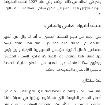
جسر في العالم في ذلك الوقت وفي عام 2007 قامت الحكومة
التركية بتحويل هذا الجسر إلى مكان سياحي يستقطب آلاف الزوار
(2)
متحف أتاتورك العلمي والثقافي:
على الرغم من حجم المتحف الصغير إلا أنه لا يزال من أشهر
المتاحف في مدينة أضنة. وقد تم تسمية هذا المتحف بإسم
مصطفى كمال أتاتورك مؤسس الجمهورية التركية وأول رئيس
لها. ويعتبر هذا المتحف ذو أهمية كبيرة لدى السكان المحليين
ويحتوي هذا المتحف على العديد من القطع الأثرية. الخاصة
بتأسيس الأناضول والجمهورية التركية.
سد سيحان:
يعتبر سد سيحان والبحيرة الاصطناعية التي تقع بالقرب منه من
أجمل المناظر الطبيعية. التي قد تقوم بزيارتها في مدينة أضنة
وتحتوي البحيرة على الكثير من المنتجعات السياحية الجميلة. وتم