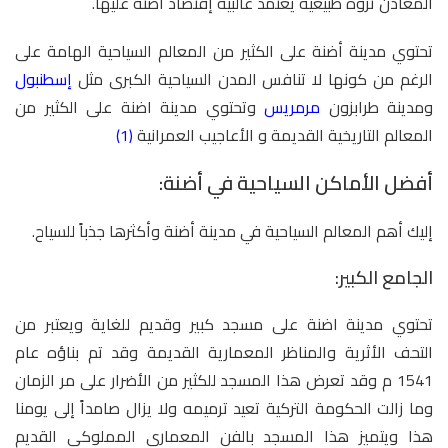
المعادن ثروة طبيعية يعتمد غالبية إقتصاد أضنة عليها.
تحتوي مدينة أضنة على الكثير من المعالم السياحية الهامة على
الرغم من كونها لا تنافس المدن السياحية الكبرى مثل
إسطنبول
ومدينة طرابزون
مرمريس
وتحتوي مدينة اضنة على الكثير من
المعالم التاريخية القديمة و الأعاجيب العمرانية
(1)
أفضل الأماكن السياحية في أضنة:
إليك أهم المعالم السياحية في مدينة أضنة وأكثرها جذباً للسياح.
الجامع الكبير:
تحتوي مدينة اضنة على مسجد كبير وقديم للغاية ويعتبر من
التحف الأثرية والمناظر المعمارية القديمة وقد تم بناؤه عام
1541 م وقد تعرض هذا المسجد للكثير من الأضرار على مر الزمان
وما زالت الحكومة التركية تعيد ترميمه ولا يزال صامداً إلى يومنا
هذا ويتميز هذا المسجد بالفن المعماري المملوكي القديم