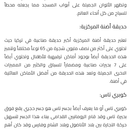
وتظهر الألوان الجميلة على أبواب المسجد مما يجعله محطاً
للسياح من كل أنحاء العالم.
حديقة أضنة المركزية:
تعتبر حديقة أضنة المركزية أكبر حديقة صناعية في تركيا حيث
تحتوي على أكثر من نصف مليون شجرة من 65 نوعاً مختلفاً وتتميز
هذه الحديقة أيضاً بوجود أماكن ترفيهية للأطفال وتحتوي أيضاً
على 7 بحيرات صناعية ومضماراً للسباق والكثير من المميزات
الاخرى الجميلة وتعد هذه الحديقة من أفضل الأماكن العائلية
في أضنة.
كوبري تاس:
كوبري تاس أو ما يعرف أيضاً بجسر تاس هو جسر حجري يقع فوق
بحيرة تاس وقد قام الرومانيين القدامى ببناء هذا الجسر لتسهيل
حركة التجارة بين بلاد الأناضول وبلاد الشام وفارس وقد كان أهم