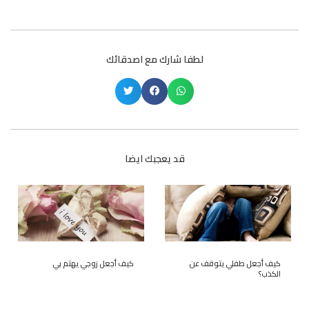
لطفا شارك مع اصدقائك
قد يعجبك ايضا
كيف أجعل طفلي يتوقف عن
كيف أجعل زوجي يهتم بي
الكذب؟