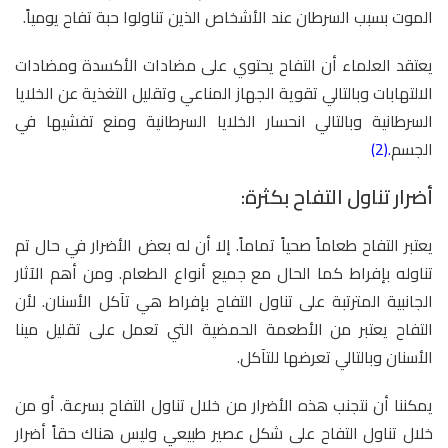
الموت بسبب السرطان عند الأشخاص الذين تناولوا حبة تفاح يومياً.
يعتقد العلماء أن التفاح يحتوي على مضادات الأكسدة ومضادات
الالتهابات وبالتالي تقوية الجهاز المناعي وتقليل التغذية عن الخلايا
السرطانية وبالتالي انحسار الخلايا السرطانية ومنع تفشيها في
الجسم
.(2)
أضرار تناول التفاح بكثرة:
يعتبر التفاح طعاماً صحياً تماماً. إلا أن له بعض الأضرار في حال تم
تناوله بإفراط كما الحال مع جميع أنواع الطعام. ومن أهم الآثار
الجانبية المترتبة على تناول التفاح بإفراط هي تآكل الأسنان. لأن
التفاح يعتبر من الأطعمة الحمضية التي تعمل على تقليل مينا
الأسنان وبالتالي تعرضها للتآكل.
يمكننا أن نتجنب هذه الأضرار من خلال تناول التفاح بسرعة. أو من
خلال تناول التفاح على شكل عصير طبيعي وليس هناك حقاً أضرار