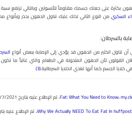
هون بكثرة على جعلك جسمك مقاوماً للأنسولين وبالتالي ترتفع نسبة 
اء السكري
من النوع الثاني لذلك عليك تناول الدهون بحذر وبأنواع مح
صابة بالسرطان:
ى أن تناول الكثير من الدهون قد يؤدي إلى الإصابة ببعض أنواع
السرط
ان
القولون لأن الدهون المتحولة في الطعام والتي غالباً ما تكون
في خلايا الجسم كما أنها تغذي الخلايا السرطانية.
(3)
my.cl
،
Fat: What You Need to Know
، تم الإطلاع عليه بتاريخ 15/7/2021 بتصرف.
،
Why We Actually NEED To Eat Fat In
huffpost