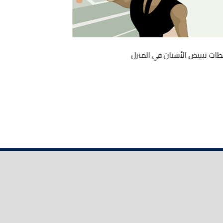
طات تبييض الأسنان في المنزل
قصائد في مدح ا