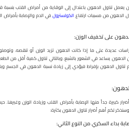
يعمل تناول الدهون باعتدال إلى الوقاية من أمراض القلب بنسبة قلي
ول الدهون من مسببات ارتفاع
الكولسترول
في الدم والإصابة بأمراض ا
لدهون على تخفيف الوزن:
راسات عديدة على ما إذا كانت الدهون تزيد الوزن أو تنقصه. وتوصلوا
 الدهون يساعد في الشعور بالشبع. وبالتالي تناول كمية أقل من الطع
تم تناول الدهون بإفراط فيؤدي إلى زيادة نسبة الدهون في الجسم وبا
الدهون:
ضرار كبيرة جداً منها الإصابة بأمراض القلب وزيادة الوزن وغيرها. حي
وسنذكر لكم أهم أضرار تناول الدهون بكثرة:
صابة بداء السكري من النوع الثاني: