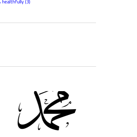
،
healthfully
(3)