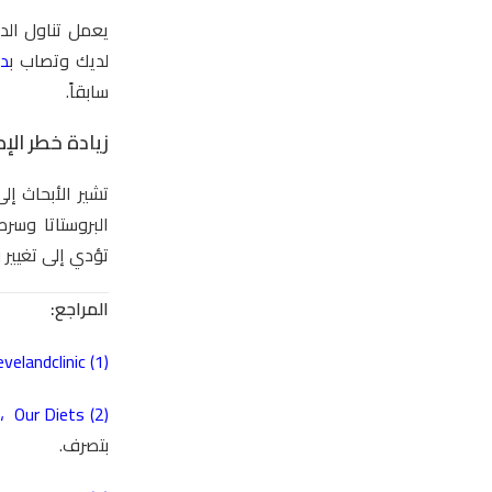
يعمل تناول الد
لديك وتصاب ب
د
سابقاً.
زيادة خطر الإ
تشير الأبحاث إل
البروستاتا و
سرط
تؤدي إلى تغيير 
المراجع:
evelandclinic
(1)
،
Our Diets
(2)
بتصرف.