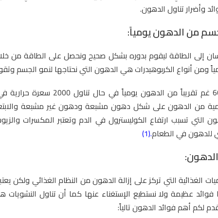
د وأضرار تناول الدهون.
سم من الدهون يومياً:
سان إلى الطاقة ليقوم بدوره بشكل صحيح ونحصل على الطاقة من خلال
ومياً ومن أنواع الكربوهيدرات هي الدهون التي نحتاجها لنمو الجسم وتقوي
ونحتاج حوالي 60 غم تقريباً من الدهون يومياً في 
مية من الدهون على شكل دهون مشبعة ودهون غير مشبعة والابتع
ون التي تسبب ارتفاع الكوليسترول في الدم وتعتبر المكسرات والزي
 للدهون في الطعام
.(1)
الدهون:
ت الغذائية التي تركز على إزالة الدهون من النظام الغذائي ولكن يعتب
 فوائد عظيمة ولا نستطيع الإستغناء عنها كما أن تناول النشويات هو 
م لكم أهم فوائد الدهون تالياً: