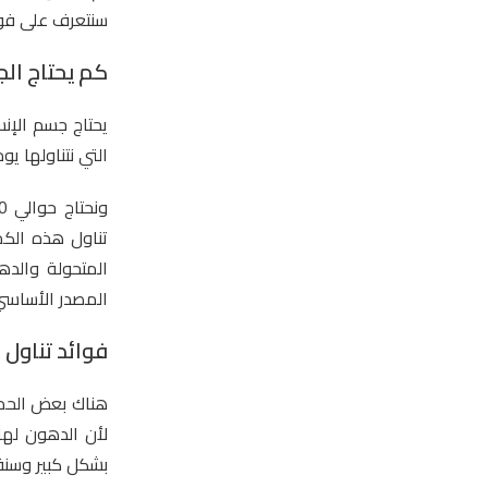
سنتعرف على فوائ
كم يحتاج الج
يحتاج جسم الإن
التي نتناولها ي
تناول هذه الك
المتحولة والده
المصدر الأساسي
فوائد تناول 
هناك بعض الحميا
لأن الدهون لها
بشكل كبير وسنقد