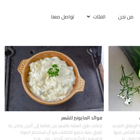
من نحن
الفئات
تواصل معنا
فوائد المايونيز للشعر
 الإرهاق الشديد
تختلف طرق العناية بالشعر من ثقافة إلى أخرى ولكن ما
ك التخلص منها
تتفق عليه جميع الثقافات هو أن استخدام المواد
الحصول على
الطبيعية دائماً ما يكون أفضل، وفي هذا