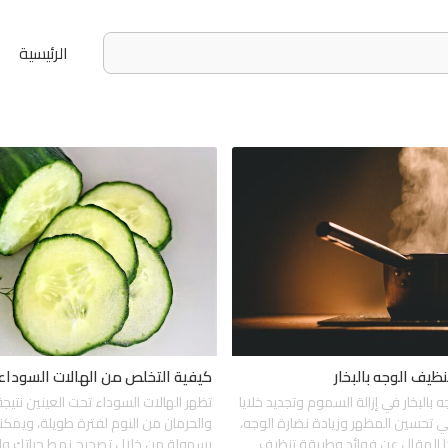
الرئيسية
ظيف الوجه بالبخار
كيفية التخلص من الهالات السوداء
 بالبخار في إزالة السموم وتجديد خلايا
تظهر الهالات السوداء تحت العينين نتيجة
تالي تحسين المظهر وزيادة نضارة الوجه،
والحرمان من النوم لفترة طويلة، ويمكن
المقال عن فوائد وطريقة تنظيف
بسهولة من خلال تصحيح نمط حياتك و