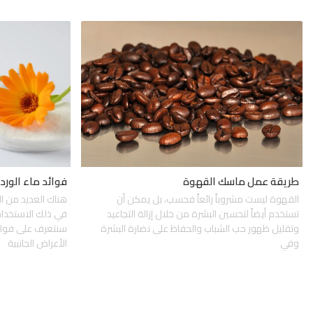
طريقة عمل ماسك القهوة
فوائد ماء الورد 
القهوة ليست مشروباً رائعاً فحسب، بل يمكن أن
هناك العديد من ال
تستخدم أيضاً لتحسين البشرة من خلال إزالة التجاعيد
في ذلك الاستخدام
وتقليل ظهور حب الشباب والحفاظ على نضارة البشرة
سنتعرف على فوائد 
وفي
الأعراض الجانبية