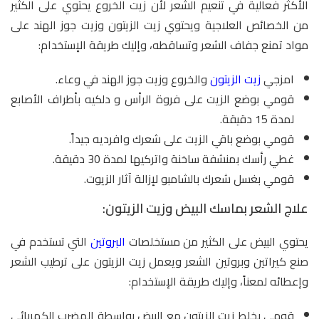
الأكثر فعالية في تنعيم الشعر لأن زيت الخروع يحتوي على الكثير
من الخصائص العلاجية ويحتوي زيت الزيتون وزيت جوز الهند على
مواد تمنع جفاف الشعر وتساقطه، وإليك طريقة الإستخدام:
امزجي
زيت الزيتون
والخروع وزيت جوز الهند في وعاء.
قومي بوضع الزيت على فروة الرأس و دلكيه بأطراف الأصابع
لمدة 15 دقيقة.
قومي بوضع باقي الزيت على شعرك وافرديه جيداً.
غطي رأسك بمنشفة ساخنة واتركيها لمدة 30 دقيقة.
قومي بغسل شعرك بالشامبو لإزالة آثار الزيوت.
علاج الشعر بماسك البيض وزيت الزيتون:
يحتوي البيض على الكثير من مستخلصات
البروتين
التي تستخدم في
صنع كيراتين وبروتين الشعر ويعمل زيت الزيتون على ترطيب الشعر
وإعطائه لمعناً، وإليك طريقة الإستخدام:
قومي بخلط زيت الزيتون مع البيض بواسطة المضرب الكهربائي