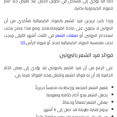
ذلك قد يؤدي إلى مشاكل في تكوين الجنين عند تعرض جلد الأم
للمواد الكيماوية بكثرة.
وإذا كنت تريدين فرد الشعر بالمواد الكيميائية فتأكدي من أن
البروتين لا يحتوي على مادة الفورمالدهايد ومع هذا ينصح بتجنب
استخدام البروتين أو
صبغات الشعر
في الثلاث أشهر الأولى ويجب
تجنب ملامسة المواد الكيميائية للجلد أو فروة الرأس.
(2)
فوائد فرد الشعر بالبروتين:
على الرغم من أن فرد الشعر بالبروتين قد يؤدي إلى بعض الآثار
الجانبية إلا أن له فوائد للشعر وتتمثل هذه الفوائد فيما يلي:
تنعيم الشعر المجعد وإعطاءه ملمساً حريرياً.
يجعل الشعر يبدو أكثر كثافة ونعومة.
يعطي الشعر لمعاناً وجمالاً.
يدوم لفترة طويلة قد تصل إلى 6 أشهر.
من السهل استخدامه ولا يعتبر مكلفلاً كثيراً.