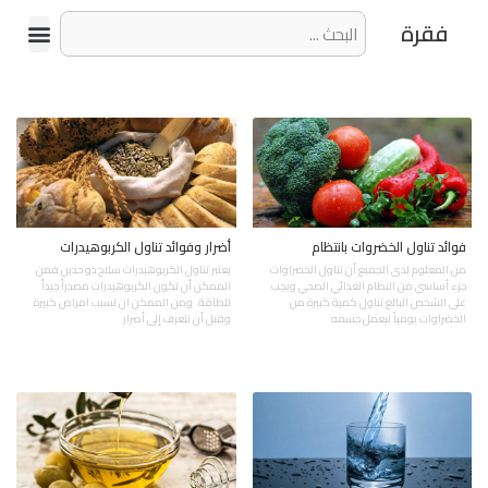
فقرة
فوائد تناول الخضروات بانتظام
أضرار وفوائد تناول الكربوهيدرات
من المعلوم لدى الجميع أن تناول الخضراوات
يعتبر تناول الكربوهيدرات سلاح ذو حدين فمن
جزء أساسي من النظام الغذائي الصحي ويجب
الممكن أن تكون الكربوهيدرات مصدراً جيداً
على الشخص البالغ تناول كمية كبيرة من
للطاقة. ومن الممكن ان تسبب امراض كبيرة
الخضراوات يومياً ليعمل جسمه
وقبل أن نتعرف إلى أضرار