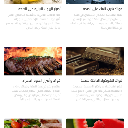
فوائد شرب الماء على الصحة
أضرار الزيوت النباتية على الصحة
يعتبر الماء هو المكون الأساسي في جسم
تعتبر الزيوت النباتي ذات شعبية كبيرة بين الناس
الإنسان حيث يشكل 60% من جسم الإنسان
بأنواعها المتعددة. بالإضافة إلى سهولة
إجمالاً والجميع يعرف مدى اهمية شرب الماء
إستخدامها ولكن مع مرور الوقت وبالتحديد مع
في حياتنا وفي هذا
بداية القرن العشرين بدأ الناس
فوائد الشوكولا الداكنة للصحة
فوائد وأضرار اللحوم الحمراء
تعتبر الشوكولا من أكثر الأطعمة المحبوبة
سنقدم لكم في هذا المقال فوائد وأضرار
والمنتشرة بشكل كبير بين الناس. ويرجع سبب
اللحوم الحمراء وهل اللحوم الحمراء تسبب
ذلك إلى كون الشوكولا تعطي دفعة من
أضرار عديدة كما يزعم البعض وهل يمكن
الدوبامين للعقل. وبالتالي يصبح الشخص
الاستغناء عن اللحوم الحمراء نهائياً