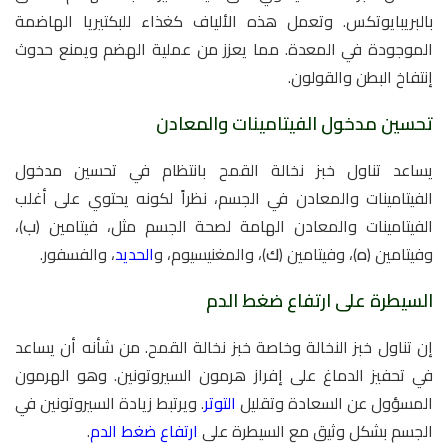
بالبريبايوتكس. وتعمل هذه الألياف كغذاء للبكتيريا الهاضمة
الموجودة في المعدة. مما يعزز من عملية الهضم ويمنع حدوث
إنتفاخ البطن والقولون.
تحسين مدخول الفيتامينات والمعادن
يساعد تناول خبز نخالة القمح بانتظام في تحسين مدخول
الفيتامينات والمعادن في الجسم، نظراً لكونه يحتوي على أغلب
الفيتامينات والمعادن الهامة لصحة الجسم مثل، فيتامين (
ب
)،
وفيتامين (
ه
)، وفيتامين (
ك
)، والمغنيسيوم، و
الحديد
، والفسفور.
السيطرة على ارتفاع ضغط الدم
إن تناول خبز النخالة وخاصة خبز نخالة القمح. من شأنه أن يساعد
في تحفيز الدماغ على إفراز هرمون السيروتونين. وهو الهرمون
المسؤول عن السعادة وتقليل
التوتر
. ويرتبط زيادة السيروتونين في
الجسم بشكل وثيق مع السيطرة على
ارتفاع ضغط الدم
.