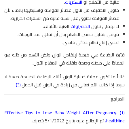
عالية من الأملاح أو
السكريات
.
حاولي التخفيف من تناول عصائر الفواكه واستبدليها بالماء لأن
عصائر الفواكه تحتوي على نسبة عالية من السعرات الحرارية.
لا تهملي تناول
الخضراوات
الغنية بالألياف.
قومي بتقليل حصص الطعام بدل أن تقللي عدد الوجبات.
تجنبي إتباع نظام غذائي قاسي.
فترة الرضاعة هي فرصة لإنقاص الوزن ولكن الأهم من ذلك هو
الحفاظ على صحتك وصحة طفلك في المقام الأول.
غالباً ما تكون عملية خسارة الوزن أثناء الرضاعة الطبيعية صعبة لا
سيما إذا كانت الأم تعاني من زيادة في الوزن قبل الحمل
.(3)
المراجع:
Effective Tips to Lose Baby Weight After Pregnancy
،
(1)
healthline
،
تم الإطلاع عليه بتاريخ 5/1/2022 بتصرف.